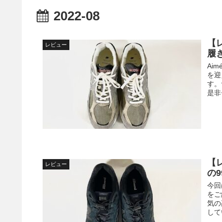
2022-08
【
レビュー
履
Aim
を迎
す。
是非
【
レビュー
の
今回は
をご
気の
して