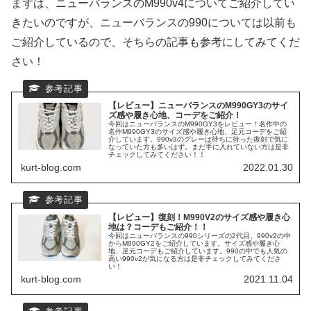
まずは、ニューバランスのM990v4についてご紹介してい
きたいのですが、ニューバランスの990については以前も
ご紹介しているので、そちらの記事も参考にしてみてくだ
さい！
【レビュー】ニューバランスのM990GY3のサイ
ズ感や履き心地、コーデをご紹介！
今回はニューバランスのM990GY3をレビュー！名作中の
名作M990GY3のサイズ感や履き心地、足元コーデをご紹
介しています。990v3のグレーは待ちに待った復刻で気に
なっていた方も多いはず。まだ手に入れていない方は是非
チェックしてみてください！！
kurt-blog.com
2022.01.30
【レビュー】復刻！M990V2のサイズ感や履き心
地は？コーデもご紹介！！
今回はニューバランスの990シリーズの2代目、990v2の中
からM990GY2をご紹介しています。サイズ感や履き心
地、足元コーデもご紹介しています。990の中でも人気の
高い990v2が気になる方は是非チェックしてみてくださ
い！
kurt-blog.com
2021.11.04