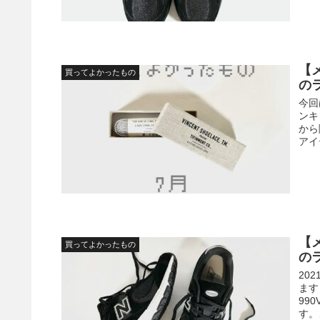
【
買ってよかったもの
の
今回
ンキ
から
アイ
【
買ってよかったもの
の
20
ます
99
す。