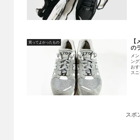
【
買ってよかったもの
の
メン
ング
おす
スニ
スポ