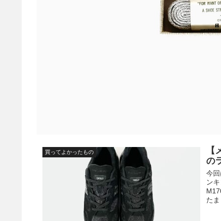
【
買ってよかったもの
の
今回
ンキ
M1
たま