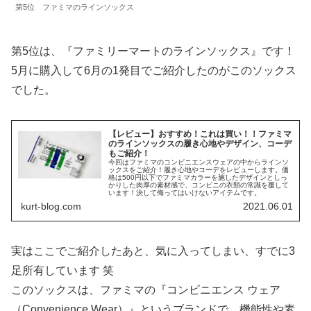
第5位 ファミマのラインソックス
第5位は、『ファミリーマートのラインソックス』です！
5月に購入して6月の1発目でご紹介したのがこのソックス
でした。
【レビュー】おすすめ！これは買い！！ファミマ
のラインソックスの履き心地やデザイン、コーデ
もご紹介！
今回はファミマのコンビニエンスウェアの中からラインソ
ックスをご紹介！履き心地やコーデをレビューします。価
格は500円以下でファミマカラーを施したデザインとしっ
かりした肉厚の素材感で、コンビニの衣類の常識を覆して
います！決して侮ってはいけないアイテムです。
kurt-blog.com
2021.06.01
実はここでご紹介したあと、気に入ってしまい、すでに3
足所有しています 笑
このソックスは、ファミマの『コンビニエンス ウェア
（Convenience Wear）』というブランドで、機能性や素