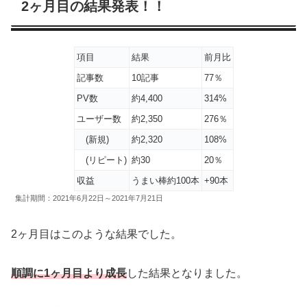
2ヶ月目の結果発表！！
項目
結果
前月比
記事数
10記事
77％
PV数
約4,400
314%
ユーザー数
約2,350
276％
(新規)
約2,320
108%
(リピート)
約30
20％
収益
うまい棒約100本
+90本
集計期間：2021年6月22日～2021年7月21日
2ヶ月目はこのような結果でした。
順調に1ヶ月目より成長
した結果となりました。