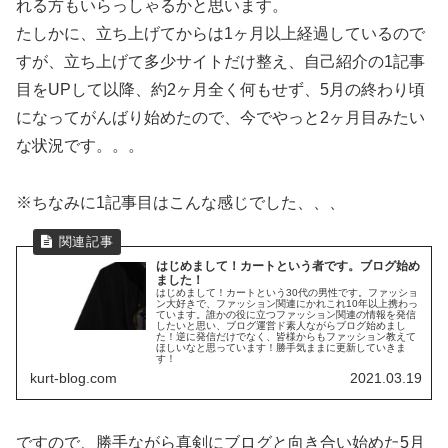
れる方もいらっしゃるかと思います。
たしかに、立ち上げてからは1ヶ月以上経過しているので
すが、立ち上げて多少サイトだけ整え、自己紹介の1記事
目をUPして以降、約2ヶ月全く何もせず、5月の終わり頃
になってがんばり始めたので、今でやっと2ヶ月目みたい
な状況です。。。
※ちなみに1記事目はこんな感じでした、、、
はじめまして！カートという者です。ブログ始め
ました！
はじめまして！カートという30代の男性です。ファッショ
ン大好きで、ファッション関連にかれこれ10年以上携わっ
ています。誰かの役に立つファッション関連の情報を発信
したいと思い、ブログ運営ド素人ながらブログ始めまし
た！逆に発信だけでなく、皆様からもファッション教えて
ほしいなと思っています！勝手気ままに更新していきま
す！
kurt-blog.com
2021.03.19
ですので、勝手ながら真剣にブログと向き合い始めた5月