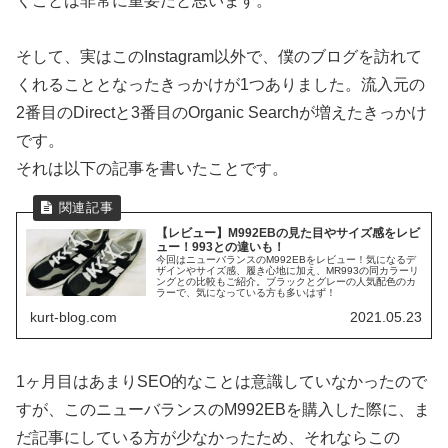
くことは非常に重要だと思います。
そして、実はこのInstagram以外で、僕のブログを訪れて
くれることとなったきっかけが1つありました。流入元の
2番目のDirectと3番目のOrganic Searchが増えたきっかけ
です。
それは以下の記事を書いたことです。
【レビュー】M992EBの見た目やサイズ感をレビ
ュー！993との違いも！
今回はニューバランスのM992EBをレビュー！気になるデ
ザインやサイズ感、履き心地に加え、MR993の同カラーリ
ングとの比較もご紹介。ブラックとグレーの人気配色のカ
ラーで、気になっている方も多いはず！
kurt-blog.com
2021.05.23
1ヶ月目はあまりSEO的なことは意識していなかったので
すが、このニューバランスのM992EBを購入した際に、ま
だ記事にしている方が少なかったため、それならこの