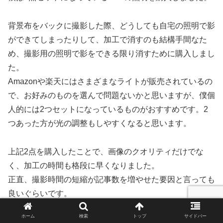
背景布をバックに撮影した際、どうしても自宅の照明で影
ができてしまったりして、加工で消すのも結構手間なた
め、撮影用の照明で影をできる限り消すために購入しまし
た。
Amazonや楽天にはさまざまなライトが販売されているの
で、お好みのものを選んで問題ないかと思いますが、僕個
人的には2つセットになっているものがおすすめです。2
つあった方が光の調整もしやすくなると思います。
上記2点を購入したことで、画像のクオリティだけでな
く、加工の時間も格段に早くなりました。
正直、撮影時間の短縮が記事数を増やせた要因と言っても
良いぐらいです。
ホーム
検索
トップ
サイドバー
画像のクオリティが上がったであろう様子は以下の記事を